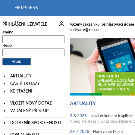
HELPDESK
PŘIHLÁŠENÍ UŽIVATELE
Vážený zákazníku,
přihlašovací údaje
software@ron.cz
Jméno
Heslo
AKTUALITY
ČASTÉ DOTAZY
KE STAŽENÍ
VLOŽIT NOVÝ DOTAZ
AKTUALITY
VZDÁLENÝ PŘÍSTUP
3.8.2026
Nový dokument k aplikaci
V sekci Ke stažení byl přidán dokumen
DOTAZNÍK SPOKOJENOSTI
29.7.2026
Nová verze Mezd
POSLAT HESLO