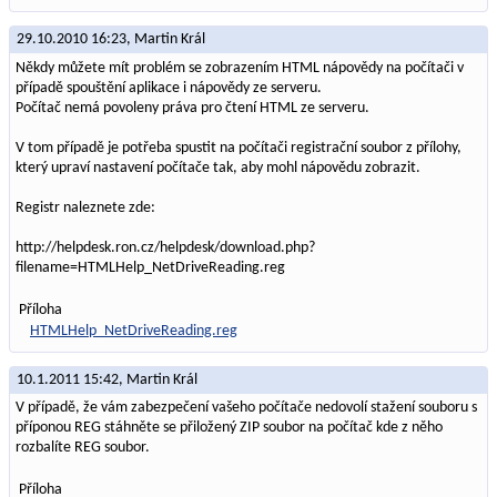
29.10.2010 16:23,
Martin Král
Někdy můžete mít problém se zobrazením HTML nápovědy na počítači v
případě spouštění aplikace i nápovědy ze serveru.
Počítač nemá povoleny práva pro čtení HTML ze serveru.
V tom případě je potřeba spustit na počítači registrační soubor z přílohy,
který upraví nastavení počítače tak, aby mohl nápovědu zobrazit.
Registr naleznete zde:
http://helpdesk.ron.cz/helpdesk/download.php?
filename=HTMLHelp_NetDriveReading.reg
Příloha
HTMLHelp_NetDriveReading.reg
10.1.2011 15:42,
Martin Král
V případě, že vám zabezpečení vašeho počítače nedovolí stažení souboru s
příponou REG stáhněte se přiložený ZIP soubor na počítač kde z něho
rozbalíte REG soubor.
Příloha