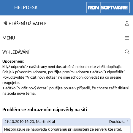
HELPDESK
PŘIHLÁŠENÍ UŽIVATELE
MENU
VYHLEDÁVÁNÍ
Upozornění:
Když odpověď z naší strany není dostatečná nebo chcete vložit doplňující
údaje k původnímu dotazu, použijte prosím u dotazu tlačítko "Odpovědět".
Pokud zvolíte "Vložit nový dotaz" nejsme schopni dohledat na co přesně
reagujete.
Tlačítko "Vložit nový dotaz" použijte pouze v případě, že chcete začít diskusi
na zcela nové téma.
Problém se zobrazením nápovědy na síti
29.10.2010 16:23,
Martin Král
Docházka 4
Nezobrazuje se nápověda k programu při spouštění ze serveru (ze sítě).