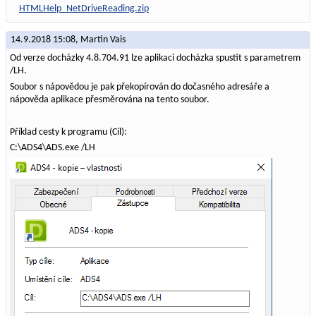
HTMLHelp_NetDriveReading.zip
14.9.2018 15:08,
Martin Vais
Od verze docházky 4.8.704.91 lze aplikaci docházka spustit s parametrem
/LH.
Soubor s nápovědou je pak překopírován do dočasného adresáře a
nápověda aplikace přesměrována na tento soubor.
Příklad cesty k programu (Cíl):
C:\ADS4\ADS.exe /LH