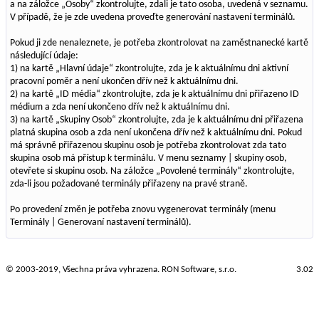
a na záložce „Osoby“ zkontrolujte, zdali je tato osoba, uvedená v seznamu.
V případě, že je zde uvedena proveďte generování nastavení terminálů.
Pokud ji zde nenaleznete, je potřeba zkontrolovat na zaměstnanecké kartě
následující údaje:
1) na kartě „Hlavní údaje“ zkontrolujte, zda je k aktuálnímu dni aktivní
pracovní poměr a není ukončen dřív než k aktuálnímu dni.
2) na kartě „ID média“ zkontrolujte, zda je k aktuálnímu dni přiřazeno ID
médium a zda není ukončeno dřív než k aktuálnímu dni.
3) na kartě „Skupiny Osob“ zkontrolujte, zda je k aktuálnímu dni přiřazena
platná skupina osob a zda není ukončena dřív než k aktuálnímu dni. Pokud
má správně přiřazenou skupinu osob je potřeba zkontrolovat zda tato
skupina osob má přístup k terminálu. V menu seznamy | skupiny osob,
otevřete si skupinu osob. Na záložce „Povolené terminály“ zkontrolujte,
zda-li jsou požadované terminály přiřazeny na pravé straně.
Po provedení změn je potřeba znovu vygenerovat terminály (menu
Terminály | Generovaní nastavení terminálů).
© 2003-2019, Všechna práva vyhrazena.
RON Software
, s.r.o.
3.02