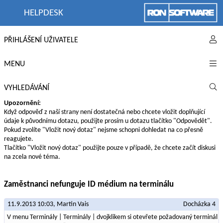
HELPDESK
PŘIHLÁŠENÍ UŽIVATELE
MENU
VYHLEDÁVÁNÍ
Upozornění:
Když odpověď z naší strany není dostatečná nebo chcete vložit doplňující
údaje k původnímu dotazu, použijte prosím u dotazu tlačítko "Odpovědět".
Pokud zvolíte "Vložit nový dotaz" nejsme schopni dohledat na co přesně
reagujete.
Tlačítko "Vložit nový dotaz" použijte pouze v případě, že chcete začít diskusi
na zcela nové téma.
Zaměstnanci nefunguje ID médium na terminálu
11.9.2013 10:03,
Martin Vais
Docházka 4
V menu Terminály | Terminály | dvojklikem si otevřete požadovaný terminál