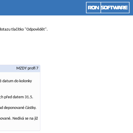
 dotazu tlačítko "Odpovědět".
MZDY profi 7
né datum do kolonky
ách před datem 31.5.
sud deponované částky.
vané. Nedívá se na již