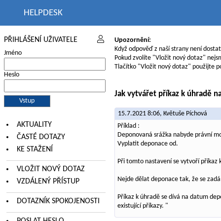
HELPDESK
PŘIHLÁŠENÍ UŽIVATELE
Upozornění:
Když odpověď z naší strany není dosta
Jméno
Pokud zvolíte "Vložit nový dotaz" nej
Tlačítko "Vložit nový dotaz" použijte p
Heslo
Jak vytvářet příkaz k úhradě 
15.7.2021 8:06,
Květuše Píchová
AKTUALITY
Příklad :
Deponovaná srážka nabyde právní moc
ČASTÉ DOTAZY
Vyplatit deponace od.
KE STAŽENÍ
Při tomto nastavení se vytvoří příka
VLOŽIT NOVÝ DOTAZ
Nejde dělat deponace tak, že se zadá
VZDÁLENÝ PŘÍSTUP
Příkaz k úhradě se dívá na datum de
DOTAZNÍK SPOKOJENOSTI
existující příkazy. "
POSLAT HESLO