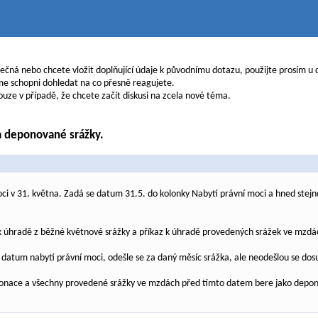
tečná nebo chcete vložit doplňující údaje k původnímu dotazu, použijte prosím u
sme schopni dohledat na co přesně reagujete.
ouze v případě, že chcete začít diskusi na zcela nové téma.
na deponované srážky.
i v 31. května. Zadá se datum 31.5. do kolonky Nabytí právní moci a hned stej
z k úhradě z běžné květnové srážky a příkaz k úhradě provedených srážek ve mzd
 datum nabytí právní moci, odešle se za daný měsíc srážka, ale neodešlou se do
ponace a všechny provedené srážky ve mzdách před tímto datem bere jako depono