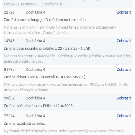
OPERACE terminálu: - Otevřeme si ...
22726
Docházka 4
Zobrazit
Zaměstnanci nefunguje ID médium na terminálu
V menu Terminály | Terminály | dvojklikem si otevřete požadovaný
terminál a na záložce „Osoby“ zkont ...
14746
Docházka 4
Zobrazit
Změna času nočního příplatku z 22 - 5 na 22 - 6 v SK
V menu Seznamy -> Kalendáře - Příplatky -> zvolte příplatek za noc a v jeho
dolní části editujte čas ...
81798
Docházka 4
Zobrazit
Změna driveru pro RON Portál (PDO pro MSSQL)
Níže je uveden postup pro úprava/nastavení driver PDO pro MSSQL. Tento
driver v některých případe ...
99652
Docházka 4
Zobrazit
Změna průměrné ceny PHM od 1.6.2026
77224
Docházka 4
Zobrazit
Změna sazeb stravného.
V případě že ještě nevyšla (resp. nelze vydat verzi) nová verze docházky