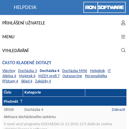
HELPDESK
PŘIHLÁŠENÍ UŽIVATELE
MENU
VYHLEDÁVÁNÍ
ČASTO KLADENÉ DOTAZY
Všechny
Docházka 3
Docházka 4
Docházka MINI
Helpdesk
IT
Jídelna 4
Majetek 4
MZDY profi 7
Outsourcing
Personalistika
Přístupy 4
Sklad 4
Zakázky 4
Číslo
Kategorie
Předmět
58506
Docházka 4
Zobrazit
Aktivace docházkového systému
V nové verzi programu DOCHÁZKA (4.13.2010.127) došlo ke změna