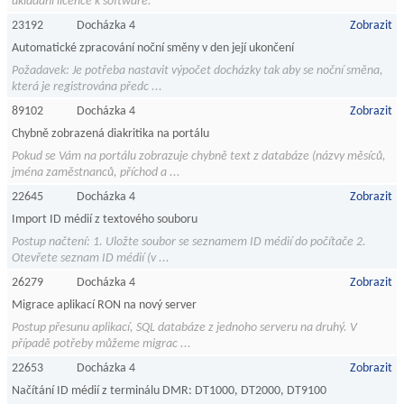
ukládání licence k software.
23192
Docházka 4
Zobrazit
Automatické zpracování noční směny v den její ukončení
Požadavek: Je potřeba nastavit výpočet docházky tak aby se noční směna,
která je registrována předc ...
89102
Docházka 4
Zobrazit
Chybně zobrazená diakritika na portálu
Pokud se Vám na portálu zobrazuje chybně text z databáze (názvy měsíců,
jména zaměstnanců, příchod a ...
22645
Docházka 4
Zobrazit
Import ID médií z textového souboru
Postup načtení: 1. Uložte soubor se seznamem ID médií do počítače 2.
Otevřete seznam ID médií (v ...
26279
Docházka 4
Zobrazit
Migrace aplikací RON na nový server
Postup přesunu aplikací, SQL databáze z jednoho serveru na druhý. V
případě potřeby můžeme migrac ...
22653
Docházka 4
Zobrazit
Načítání ID médií z terminálu DMR: DT1000, DT2000, DT9100