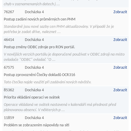
chyb v zaznamenaných datech j ...
76267
Docházka 4
Zobrazit
Postup zadání nových průměrných cen PHM
Standardně jsou nové sazby cen PHM aktualizovány. V případě že je
potřeba je zadat dříve, naleznet ...
46414
Docházka 4
Zobrazit
Postup změny ODBC zdroje pro RON portál.
V novějších verzích portálu je doporučené používat v ODBC zdroji na místo
ovladače "ODBC" ovladač "O ...
67575
Docházka 4
Zobrazit
Postup zprovoznění Čtečky dokladů OCR316
Tato čtečka najde využití při zadávání nových návštěv.
85362
Docházka 4
Zobrazit
Priorita vkládání operací ve svátek
Operace vkládaná ve svátek nastavená v kalendáři má přednost před
plánovanou absencí. V některých p ...
11859
Docházka 4
Zobrazit
Problém se zobrazením nápovědy na síti