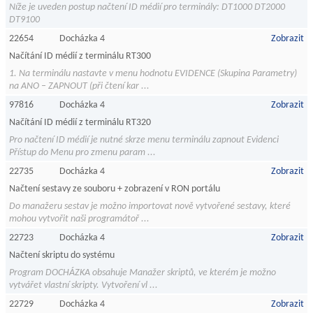
Níže je uveden postup načtení ID médií pro terminály: DT1000 DT2000
DT9100
22654
Docházka 4
Zobrazit
Načítání ID médií z terminálu RT300
1. Na terminálu nastavte v menu hodnotu EVIDENCE (Skupina Parametry)
na ANO – ZAPNOUT (při čtení kar ...
97816
Docházka 4
Zobrazit
Načítání ID médií z terminálu RT320
Pro načtení ID médií je nutné skrze menu terminálu zapnout Evidenci
Přístup do Menu pro zmenu param ...
22735
Docházka 4
Zobrazit
Načtení sestavy ze souboru + zobrazení v RON portálu
Do manažeru sestav je možno importovat nově vytvořené sestavy, které
mohou vytvořit naši programátoř ...
22723
Docházka 4
Zobrazit
Načtení skriptu do systému
Program DOCHÁZKA obsahuje Manažer skriptů, ve kterém je možno
vytvářet vlastní skripty. Vytvoření vl ...
22729
Docházka 4
Zobrazit