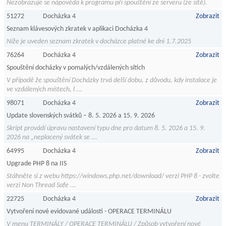
Nezobrazuje se nápověda k programu při spouštění ze serveru (ze sítě).
51272
Docházka 4
Zobrazit
Seznam klávesových zkratek v aplikaci Docházka 4
Níže je uveden seznam zkratek v docházce platné ke dni 1.7.2025
76264
Docházka 4
Zobrazit
Spouštění docházky v pomalých/vzdálených sítích
V případě že spouštění Docházky trvá delší dobu, z důvodu, kdy instalace je
ve vzdálených místech, l ...
98071
Docházka 4
Zobrazit
Update slovenských svátků – 8. 5. 2026 a 15. 9. 2026
Skript provádí úpravu nastavení typu dne pro datum 8. 5. 2026 a 15. 9.
2026 na „neplacený svátek se ...
64995
Docházka 4
Zobrazit
Upgrade PHP 8 na IIS
Stáhněte si z webu https://windows.php.net/download/ verzi PHP 8 - zvolte
verzi Non Thread Safe ...
22725
Docházka 4
Zobrazit
Vytvoření nové evidované události - OPERACE TERMINÁLU
V menu TERMINÁLY / OPERACE TERMINÁLU / Způsob vytvoření nové