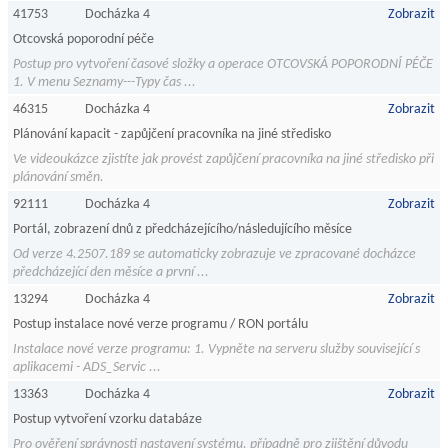
41753
Docházka 4
Zobrazit
Otcovská poporodní péče
Postup pro vytvoření časové složky a operace OTCOVSKÁ POPORODNÍ PÉČE
1. V menu Seznamy---Typy čas ...
46315
Docházka 4
Zobrazit
Plánování kapacit - zapůjčení pracovníka na jiné středisko
Ve videoukázce zjistíte jak provést zapůjčení pracovníka na jiné středisko při
plánování směn.
92111
Docházka 4
Zobrazit
Portál, zobrazení dnů z předcházejícího/následujícího měsíce
Od verze 4.2507.189 se automaticky zobrazuje ve zpracované docházce
předcházející den měsíce a první ...
13294
Docházka 4
Zobrazit
Postup instalace nové verze programu / RON portálu
Instalace nové verze programu: 1. Vypněte na serveru služby související s
aplikacemi - ADS_Servic ...
13363
Docházka 4
Zobrazit
Postup vytvoření vzorku databáze
Pro ověření správnosti nastavení systému, případně pro zjištění důvodu