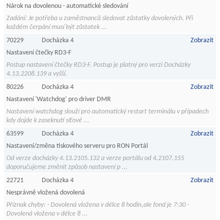
Nárok na dovolenou - automatické sledování
Zadání: Je potřeba u zaměstnanců sledovat zůstatky dovolených. Při
každém čerpání musí být zůstatek ...
70229
Docházka 4
Zobrazit
Nastavení čtečky RD3-F
Postup nastavení čtečky RD3-F. Postup je platný pro verzi Docházky
4.13.2208.139 a vyšší.
80226
Docházka 4
Zobrazit
Nastavení 'Watchdog' pro driver DMR
Nastavení watchdog slouží pro automatický restart terminálu v případech
kdy dojde k zaseknutí síťové ...
63599
Docházka 4
Zobrazit
Nastavení/změna tiskového serveru pro RON Portál
Od verze docházky 4.13.2105.132 a verze portálu od 4.2107.155
doporučujeme změnit způsob nastavení p ...
22721
Docházka 4
Zobrazit
Nesprávně vložená dovolená
Příznak chyby: - Dovolená vložena v délce 8 hodin,ale fond je 7:30 -
Dovolená vložena v délce 8 ...